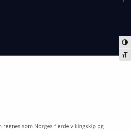
VEK
VEKS
om regnes som Norges fjerde vikingskip og